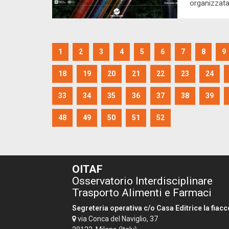
organizzata
1
2
3
4
5
6
7
8
9
18
19
20
21
22
23
24
33
34
35
36
37
38
39
48
49
50
51
52
OITAF
Osservatorio Interdisciplinare
Trasporto Alimenti e Farmaci
Segreteria operativa c/o Casa Editrice la fiacc
via Conca del Naviglio, 37