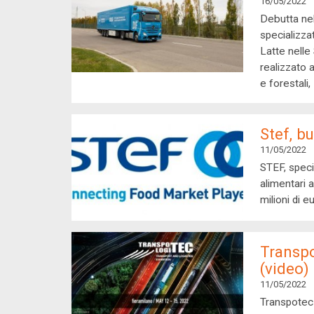
16/05/2022
Debutta nel
specializzat
Latte nell
realizzato 
e forestali,
Stef, b
11/05/2022
STEF, specia
alimentari 
milioni di e
Transpo
(video)
11/05/2022
Transpotec 