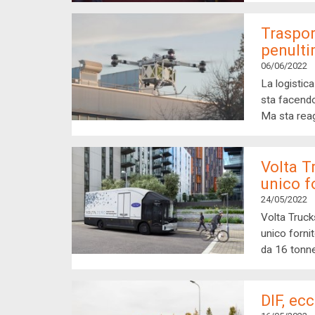
Traspor
penulti
06/06/2022
La logistic
sta facendo 
Ma sta rea
Volta T
unico f
24/05/2022
Volta Truck
unico fornit
da 16 tonne
DIF, ec