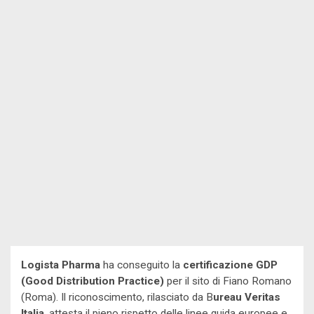
Logista Pharma
ha conseguito la
certificazione GDP
(Good Distribution Practice)
per il sito di Fiano Romano
(Roma). Il riconoscimento, rilasciato da B
ureau Veritas
Italia
, attesta il pieno rispetto delle linee guida europee e