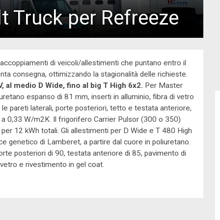
t Truck per Refreeze
 accoppiamenti di veicoli/allestimenti che puntano entro il
nta consegna, ottimizzando la stagionalità delle richieste.
 al medio D Wide, fino al big T High 6x2.
Per Master
liuretano espanso di 81 mm, inserti in alluminio, fibra di vetro
 pareti laterali, porte posteriori, tetto e testata anteriore,
a 0,33 W/m2K. Il frigorifero Carrier Pulsor (300 o 350)
 per 12 kWh totali. Gli allestimenti per D Wide e T 480 High
e genetico di Lamberet, a partire dal cuore in poliuretano.
porte posteriori di 90, testata anteriore di 85, pavimento di
i vetro e rivestimento in gel coat.