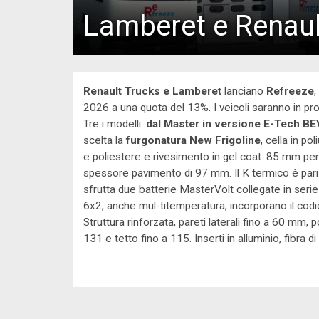
Lamberet e Renaul
Renault Trucks e Lamberet
lanciano
Refreeze
,
2026 a una quota del 13%. I veicoli saranno in pro
Tre i modelli:
dal Master in versione E-Tech BEV,
scelta la
furgonatura New Frigoline
, cella in po
e poliestere e rivesimento in gel coat. 85 mm per le
spessore pavimento di 97 mm. Il K termico è pari 
sfrutta due batterie MasterVolt collegate in serie
6x2, anche mul-titemperatura, incorporano il codic
Struttura rinforzata, pareti laterali fino a 60 mm, 
131 e tetto fino a 115. Inserti in alluminio, fibra d