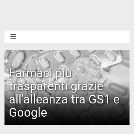
Farmaci più
trasparenti grazie
all'alleanza tra GS1 e
Google