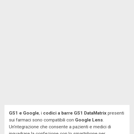
GS1 e Google
, i
codici a barre GS1 DataMatrix
presenti
sui farmaci sono compatibili con
Google Lens
.
Un'ntegrazione che consente a pazienti e medici di
inquadrare la confezione con lo smartphone per