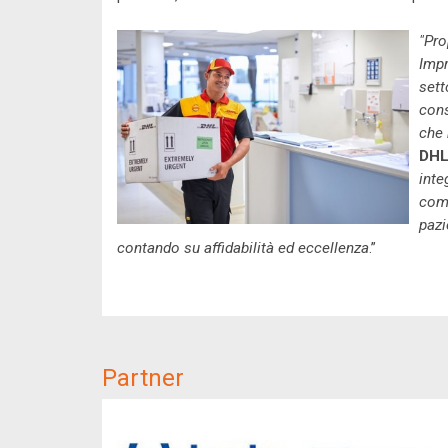
"Pro
Impr
sett
cons
che
DHL
inte
come
pazi
contando su affidabilità ed eccellenza
.”
Partner