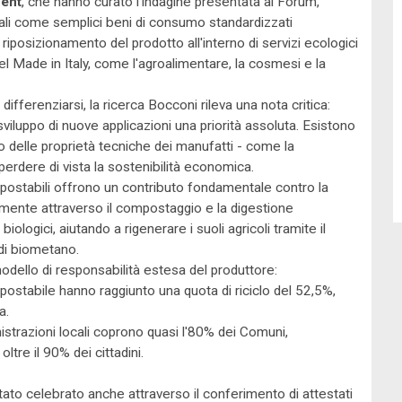
ent
, che hanno curato l'indagine presentata al Forum,
riali come semplici beni di consumo standardizzati
riposizionamento del prodotto all'interno di servizi ecologici
del Made in Italy, come l'agroalimentare, la cosmesi e la
differenziarsi, la ricerca Bocconi rileva una nota critica:
 sviluppo di nuove applicazioni una priorità assoluta. Esistono
o delle proprietà tecniche dei manufatti - come la
erdere di vista la sostenibilità economica.
mpostabili offrono un contributo fondamentale contro la
amente attraverso il compostaggio e la digestione
iologici, aiutando a rigenerare i suoli agricoli tramite il
di biometano.
odello di responsabilità estesa del produttore:
mpostabile hanno raggiunto una quota di riciclo del 52,5%,
a.
nistrazioni locali coprono quasi l'80% dei Comuni,
ltre il 90% dei cittadini.
stato celebrato anche attraverso il conferimento di attestati