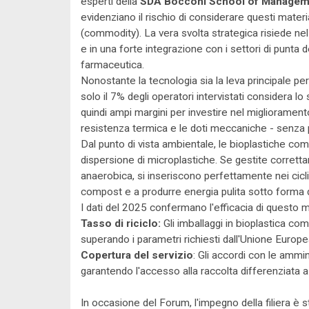
esperti della
SDA Bocconi School of Managem
evidenziano il rischio di considerare questi mate
(commodity). La vera svolta strategica risiede nel 
e in una forte integrazione con i settori di punta 
farmaceutica.
Nonostante la tecnologia sia la leva principale per 
solo il 7% degli operatori intervistati considera lo
quindi ampi margini per investire nel migliorament
resistenza termica e le doti meccaniche - senza p
Dal punto di vista ambientale, le bioplastiche co
dispersione di microplastiche. Se gestite corrett
anaerobica, si inseriscono perfettamente nei cicli b
compost e a produrre energia pulita sotto forma 
I dati del 2025 confermano l'efficacia di questo m
Tasso di riciclo:
Gli imballaggi in bioplastica co
superando i parametri richiesti dall'Unione Europe
Copertura del servizio
: Gli accordi con le ammi
garantendo l'accesso alla raccolta differenziata a o
In occasione del Forum, l'impegno della filiera è 