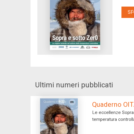
SF
Ultimi numeri pubblicati
Quaderno OIT
Le eccellenze Sopra e sotto