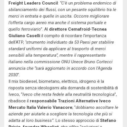
Freight Leaders Council
:
“C’è un problema endemico di
sbilanciamento dei flussi, con un pesante squilibrio tra le
merci in entrata e quelle in uscita. Occorre migliorare
l’offerta cargo aereo ma anche il sistema portuale e
quello ferroviario
”. Al
direttore Cemafroid-Tecnea
Giuliano Caselli
il compito di ricordare l’importanza
dell’ATP,
"strumento individuato da 53 Paesi per stabilire
standard uniformi da applicare al trasporto di merci
sensibili alla temperatura”, mentre il rappresentante
italiano nella commissione ONU Unece Bruno Cortecci
annuncia che “sarà aggiornato in accordo con l’Agenda
2030
”.
Il mix biodiesel, biometano, elettrico, idrogeno è la
risposta senza ideologismi alla domanda di sostenibilità di
Iveco, “
Iveco che resta fedele alla neutralità tecnologica
”,
ribadisce il
responsabile Trazioni Alternative Iveco
Mercato Italia Valerio Vanacore
; "
dobbiamo ascoltare le
aziende per aiutarle a scegliere la tecnologia che più si
adatta al loro business”
. Lo stesso approccio di
Stefano