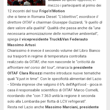
mezzo i partecipanti al primo dei
12 incontri del tour
Frigo’n’Motion
che si tiene in Romana Diesel. “
L’obiettivo”, esordisce il
direttore OITAF e chairman Giuseppe Guzzardi, “è quello di
dare valore alla qualità
”. Qualità che passa anche da “
una
necessaria armonizzazione delle normative ambiental
i”,
spiega il
vicepresidente Truck&Van Federauto
Massimo Artusi
.
Chiarissimo è invece il secondo volume del Libro Bianco
sui trasporti in regime di temperatura controllata
realizzato da OITAF, che non nasconde le “
criticità da
affrontare nel corso del tour
”, rimarca la
presidente
OITAF Clara Ricozz
i mentre introduce nuove tematiche
quali “il just in time”. Con le specificità alimentari del Lazio
- 50mila imprese che valgono il 6% dell’Agrifood - gioca in
casa il responsabile scientifico di OITAF Marco Comelli,
ricordando che “con 7.363 unità la regione è seconda
solo alla Lombardia per flotta di LCV refrigerati”.
Resta nel Lazio anche
Massimo Marciani, presidente