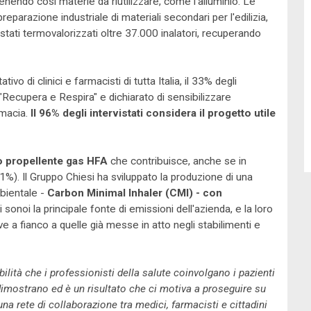
tenendo così materie da riutilizzare, come l'alluminio. Le
preparazione industriale di materiali secondari per l'edilizia,
tati termovalorizzati oltre 37.000 inalatori, recuperando
o di clinici e farmacisti di tutta Italia, il 33% degli
"Recupera e Respira" e dichiarato di sensibilizzare
armacia.
Il 96% degli intervistati considera il progetto utile
o propellente gas HFA
che contribuisce, anche se in
%). Il Gruppo Chiesi ha sviluppato la produzione di una
bientale -
Carbon Minimal Inhaler (CMI) - con
ori sonoi la principale fonte di emissioni dell'azienda, e la loro
ve a fianco a quelle già messe in atto negli stabilimenti e
ità che i professionisti della salute coinvolgano i pazienti
o dimostrano ed è un risultato che ci motiva a proseguire su
una rete di collaborazione tra medici, farmacisti e cittadini