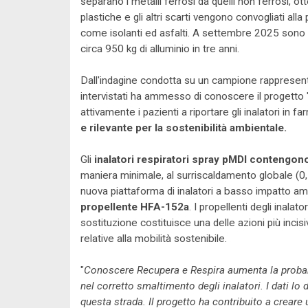
separano i metalli ferrosi da quelli non ferrosi, ot
plastiche e gli altri scarti vengono convogliati alla 
come isolanti ed asfalti. A settembre 2025 sono s
circa 950 kg di alluminio in tre anni.
Dall'indagine condotta su un campione rappresentativ
intervistati ha ammesso di conoscere il progetto 
attivamente i pazienti a riportare gli inalatori in f
e rilevante per la sostenibilità ambientale.
Gli
inalatori respiratori spray pMDI contengon
maniera minimale, al surriscaldamento globale (0,1
nuova piattaforma di inalatori a basso impatto am
propellente HFA-152a
. I propellenti degli inalat
sostituzione costituisce una delle azioni più incisi
relative alla mobilità sostenibile.
"
Conoscere Recupera e Respira aumenta la probabil
nel corretto smaltimento degli inalatori. I dati l
questa strada. Il progetto ha contribuito a creare 