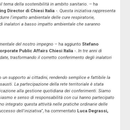
l tema della sostenibilità in ambito sanitario.
– ha
g Director di Chiesi Italia
-.
Questa iniziativa rappresenta
urre l'impatto ambientale delle cure respiratorie,
di inalatori a basso impatto ambientale che saranno
mentale del nostro impegno
– ha aggiunto
Stefano
porate Public Affairs Chiesi Italia
-.
In tre anni di
idate, trasformando il corretto conferimento degli inalatori
 un supporto ai cittadini, rendendo semplice e fattibile la
sausti. La partecipazione della rete territoriale è stata
nicazione alla gestione quotidiana dei conferimenti. Siamo
tusiasmo e senso di responsabilità con cui hanno partecipato
no integrato questa attività nelle pratiche ordinarie delle
ccesso dell'iniziativa
", ha commentato
Luca Degrassi,