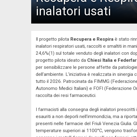
inalatori usati
Il progetto pilota
Recupera e Respira
è stato rin
inalatori respiratori usati, raccolti e smaltiti in m
24,6%(1) sul totale venduto degli inalatori con d
progetto pilota ideato da
Chiesi Italia e Federfa
per sensibilizzare le persone affette da patologie 
dell'ambiente. L'iniziativa è realizzata in sinergi
tutto il 2026. Patrocinata da FIMMG (Federazione
Autonomo Medici Italiani) e FOFI (Federazione Ordin
raccolta dei resi farmaceutici.
I farmacisti alla consegna degli inalatori prescritti
esauriti a non deporli nell'immondizia, ma a ripor
presenti nelle farmacie del Friuli Venezia Giulia. G
temperature superiori ai 1100°C, vengono trasform