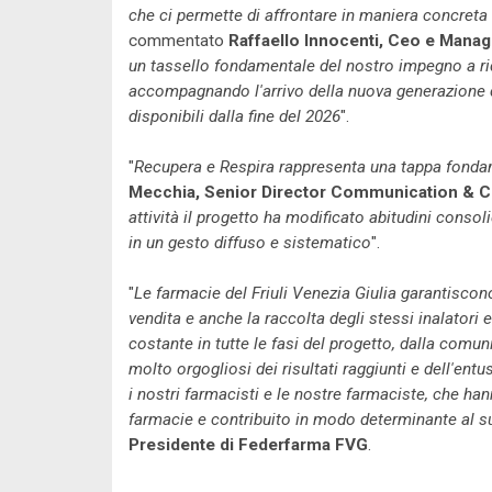
che ci permette di affrontare in maniera concreta i
commentato
Raffaello Innocenti, Ceo e Managin
un tassello fondamentale del nostro impegno a rid
accompagnando l'arrivo della nuova generazione 
disponibili dalla fine del 2026
".
"
Recupera e Respira rappresenta una tappa fonda
Mecchia, Senior Director Communication & Cor
attività il progetto ha modificato abitudini consol
in un gesto diffuso e sistematico
".
"
Le farmacie del Friuli Venezia Giulia garantiscono
vendita e anche la raccolta degli stessi inalatori e
costante in tutte le fasi del progetto, dalla comu
molto orgogliosi dei risultati raggiunti e dell'en
i nostri farmacisti e le nostre farmaciste, che han
farmacie e contribuito in modo determinante al su
Presidente di Federfarma FVG
.