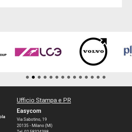
Ufficio Stampa e PR
Easycom
ola
Via Sabotino, 19
20135 - Milano (MI)
Tel. 02 58324398