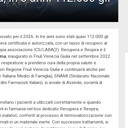
novato per il 2026. In tre anni sono stati quasi 112.000 gli
aniera certificata e autorizzata, con un tasso di recupero al
oppia associazione ICS/LABA(2). Recupera e Respira è il
rma
, inaugurato in Friuli Venezia Giulia nel settembre 2022
respiratorie a prendersi cura della propria salute e
a con Regione Friuli Venezia Giulia e continuerà anche per
 Italiana Medici di Famiglia), SNAMI (Sindacato Nazionale
i Farmacisti Italiani), si avvale di Assinde, società di
 invitano i pazienti a utilizzarli correttamente e quando
tarli in farmacia nel box dedicato Recupera e Respira,
li inalatori, conferiti al processo di termovalorizzazione con
ati in un materiale inerte. Con successivi trattamenti, si