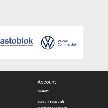
Account
contatti
accedi
/
registrati
recupera password