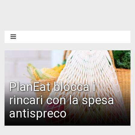
PlanEat blocca i
rincari con la spesa
antispreco